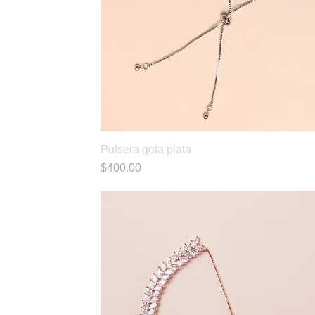
Pulsera gota plata
Vista rápida
Precio
$400.00