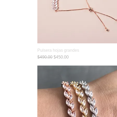
Pulsera hojas grandes
Vista rápida
Precio
Precio de oferta
$490.00
$450.00