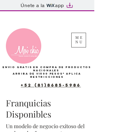
Únete a la
app
Tu Carrito
ME
NU
Envio gratis en compra de productos
Nacionales
arriba de $1500 pesos*
Aplica
restricciones
+52 (81)8685-5986
Franquicias
Disponibles
Un modelo de negocio exitoso del