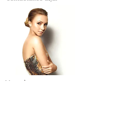
Mercado
Sexo: Femino.
Edades: 18-40.
Vidas sociales activas, son invitadas y
gustan asistir a eventos sociales. Tienen
el gusto por lo exclusivo, diferente o