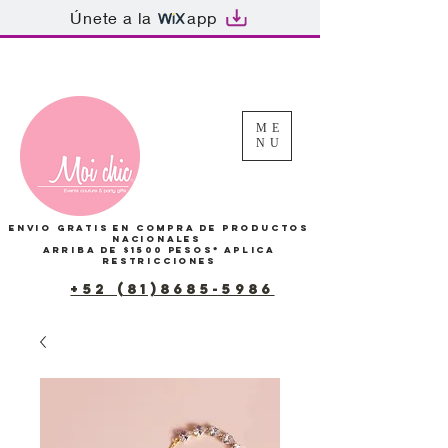
Únete a la
app
Tu Carrito
ME
NU
Envio gratis en compra de productos
Nacionales
arriba de $1500 pesos*
Aplica
restricciones
+52 (81)8685-5986