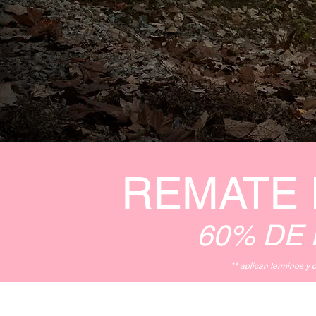
REMATE 
60% DE
** aplican terminos 