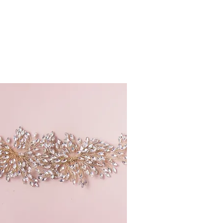
os de compra
icciones*