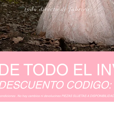
todo directo de fabrica
DE TODO EL I
 DESCUENTO
CODIGO:
y condiciones . No hay cambios ni devolucines PIEZAS SUJETAS A DISPONIBILI