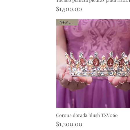
Precio
$1,500.00
New arrival
Corona dorada blush TXV060
Vista rápida
Precio
$1,200.00