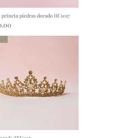
 peineta piedras dorado HC1017
Vista rápida
o
0.00
rrival
dorada TXV095
Vista rápida