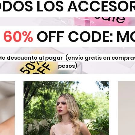
ODOS LOS ACCESO
N
60%
OFF CODE: M
 de descuento al pagar (envío gratis en compras
pesos)