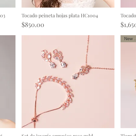
003
Tocado peineta hojas plata HC1004
Tocado
Vista rápida
Precio
Preci
$850.00
$1,65
New a
16
Set de joyería organico rose gold
Tiara 
Vista rápida