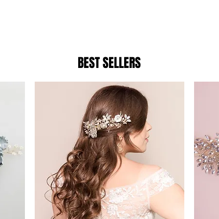
S arriba de $1500 pes
uctos nacionales aplican restr
BEST SELLERS