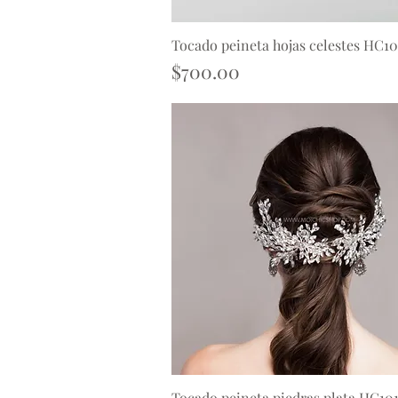
Tocado peineta hojas celestes HC1
Vista rápida
Precio
$700.00
Tocado peineta piedras plata HC10
Vista rápida