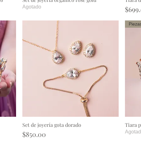
Agotado
Preci
$699
Set de joyería gota dorado
Tiara 
Vista rápida
Agota
Precio
$850.00