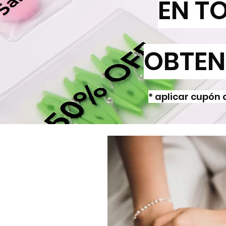
EN T
OBTE
* aplicar cupón