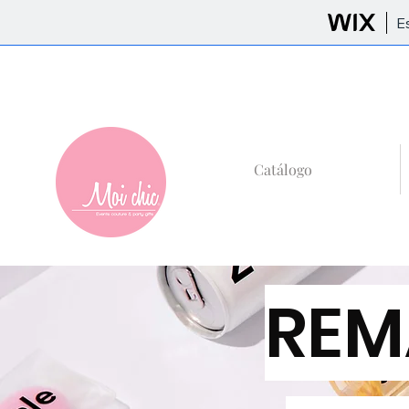
E
+52 (81)8685-59
Catálogo
REM