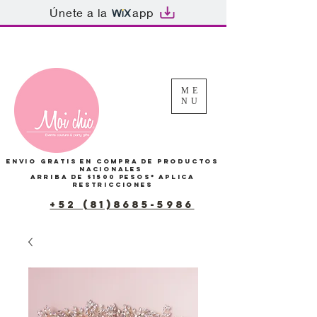
Únete a la
app
Tu Carrito
ME
NU
Envio gratis en compra de productos
Nacionales
arriba de $1500 pesos*
Aplica
restricciones
+52 (81)8685-5986