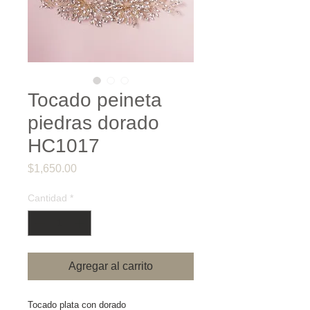
Tocado peineta
piedras dorado
HC1017
Precio
$1,650.00
Cantidad
*
Agregar al carrito
Tocado plata con dorado