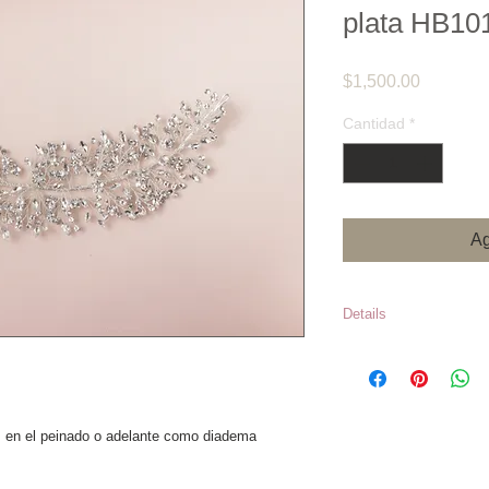
plata HB10
Precio
$1,500.00
Cantidad
*
Ag
Details
Cristal Color pl
de largo Precios
aviso *Los inven
s en el peinado o adelante como diadema
constantemente,
este agotado al