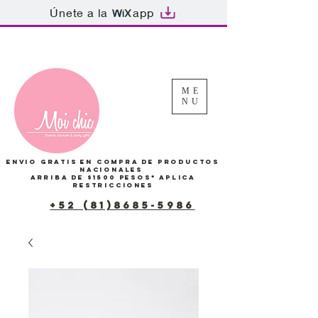
Únete a la
app
Tu Carrito
ME
NU
Envio gratis en compra de productos
Nacionales
arriba de $1500 pesos*
Aplica
restricciones
+52 (81)8685-5986