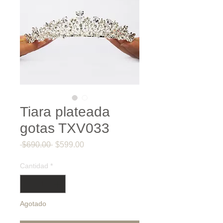
Tiara plateada
gotas TXV033
Precio
Precio
 $690.00 
$599.00
de
oferta
Cantidad
*
Agotado