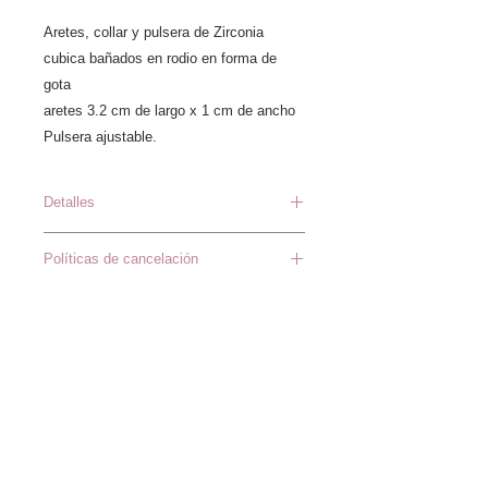
Aretes, collar y pulsera de Zirconia
cubica bañados en rodio en forma de
gota
aretes 3.2 cm de largo x 1 cm de ancho
Pulsera ajustable.
Detalles
Aretes: Largo 2.5 x 1 cm
Políticas de cancelación
ancho
1. En productos a pedido (los
productos a pedido se
considera cualquier articulo
que son elaborados o
Información
Catálogo
solicitados especificamente
Nosotros
para el cliente) no hay
Workshops y
asesorias
devoluciones ni cambios de
Franquicias