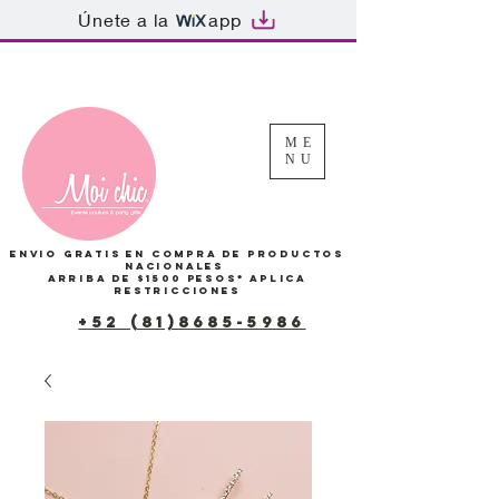
Únete a la
app
Tu Carrito
ME
NU
Envio gratis en compra de productos
Nacionales
arriba de $1500 pesos*
Aplica
restricciones
+52 (81)8685-5986