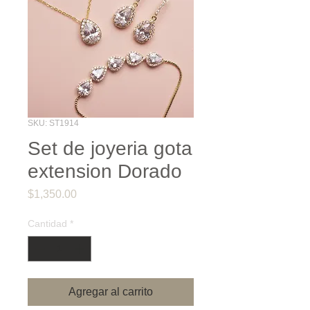
SKU: ST1914
Set de joyeria gota
extension Dorado
Precio
$1,350.00
Cantidad
*
Agregar al carrito