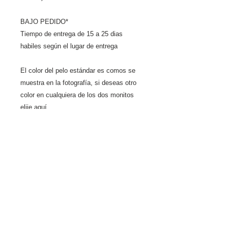
BAJO PEDIDO*
Tiempo de entrega de 15 a 25 dias 
habiles según el lugar de entrega
El color del pelo estándar es comos se 
muestra en la fotografía, si deseas otro 
color en cualquiera de los dos monitos 
elije aquí
Detalles
Tamaño 14cm de altura cada
Políticas de cancelación
una *Disponibilidad sujeta a
1. En productos a pedido (los
cambios sin previo aviso (en
productos a pedido se
caso de no haber inventario
considera cualquier articulo
con proveedor se procederá a
que son elaborados o
comunicarlo al cliente para