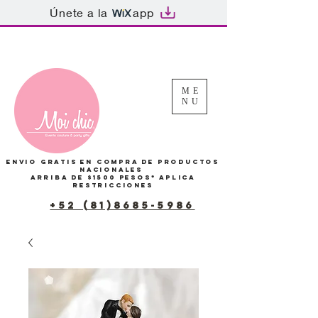
Únete a la
app
Tu Carrito
ME
NU
Envio gratis en compra de productos
Nacionales
arriba de $1500 pesos*
Aplica
restricciones
+52 (81)8685-5986