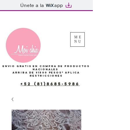
Únete a la
app
Tu Carrito
ME
NU
Envio gratis en compra de productos
Nacionales
arriba de $1500 pesos*
Aplica
restricciones
+52 (81)8685-5986