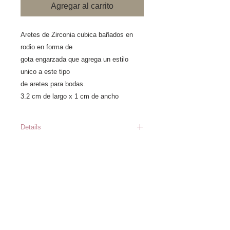
Agregar al carrito
Aretes de Zirconia cubica bañados en
rodio en forma de
gota engarzada que agrega un estilo
unico a este tipo
de aretes para bodas.
3.2 cm de largo x 1 cm de ancho
Details
Precios sujetos a cambio sin
previo aviso *Los inventarios
cambian constantemente, en
caso de que el producto este
Información
Catálogo
agotado al momento de hacer
Nosotros
el pedido a la bodega central
Workshops y
asesorias