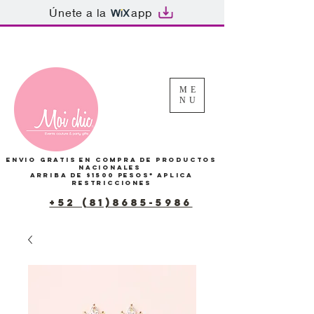
Únete a la
app
Tu Carrito
ME
NU
Envio gratis en compra de productos
Nacionales
arriba de $1500 pesos*
Aplica
restricciones
+52 (81)8685-5986