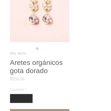
SKU: 3617e
Aretes orgánicos
gota dorado
Precio
$550.00
Cantidad
*