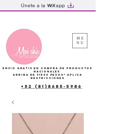
Únete a la
app
Tu Carrito
ME
NU
Envio gratis en compra de productos
Nacionales
arriba de $1500 pesos*
Aplica
restricciones
+52 (81)8685-5986