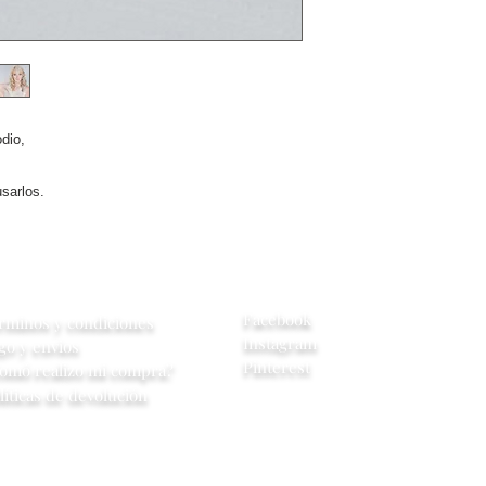
odio,
usarlos.
yuda
Redes Sociales
Facebook
rminos y condiciones
Instagram
go y envios
Pinterest
omó realizo mi compra?
líticas de devolución