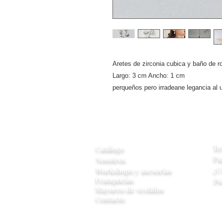
Aretes de zirconia cubica y baño de r
Largo: 3 cm Ancho: 1 cm
perqueños pero irradeane legancia al 
A
Información
Te
Catálogo
Pa
Nosotros
¿C
Workshops y
asesorias
Franquicias
Po
Mayoreo de vestidos
Contacto