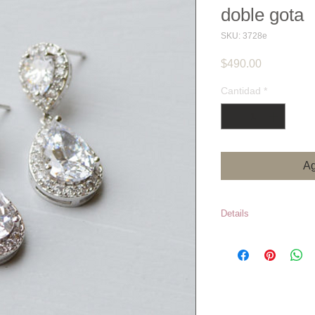
doble gota
SKU: 3728e
Precio
$490.00
Cantidad
*
Ag
Details
Zirconia cubica 