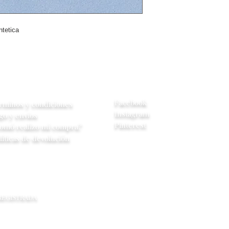
momento de hace
central se contac
intetica
cambio de model
** Si no se tiene
tiempo de entre
yuda
Redes Sociales
Facebook
rminos y condiciones
Instagram
go y envios
Pinterest
omó realizo mi compra?
líticas de devolución
 REGISTRADA