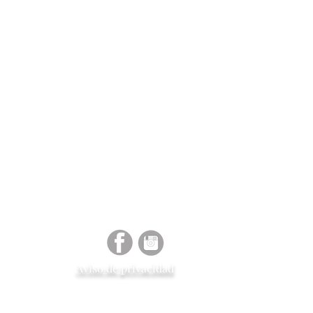
r el pedido a la bodega
tara al cliente para el
o o reembolso.
 en inventario en tienda el
ga es de 4 a 6 semanas
Aviso de
privacidad