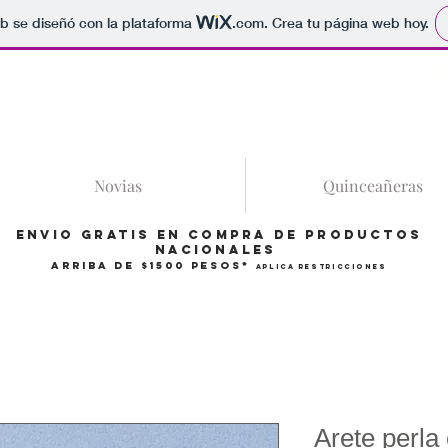
b se diseñó con la plataforma
.com
. Crea tu página web hoy.
86
Novias
Quinceañeras
Envio gratis en compra de productos
Nacionales
arriba de $1500 pesos*
Aplica restricciones
Arete perla