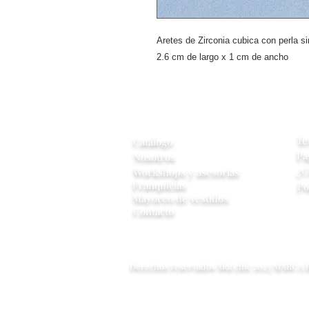
Aretes de Zirconia cubica con perla s
2.6 cm de largo x 1 cm de ancho
A
Información
Te
Catálogo
Pa
Nosotros
¿C
Workshops y
asesorias
Franquicias
Po
Mayoreo de vestidos
Contacto
Derechos reservados Moi chic 2023 MARCA