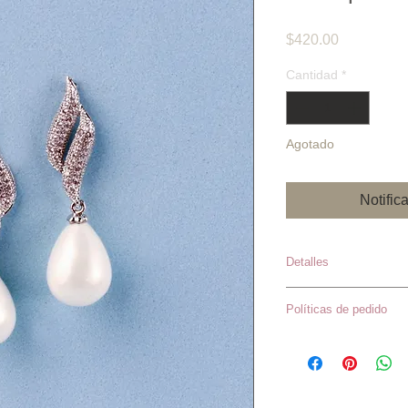
Precio
$420.00
Cantidad
*
Agotado
Notific
Detalles
Aretes: Largo 2
Políticas de pedido
Precios sujetos 
*Los inventario
en caso de que e