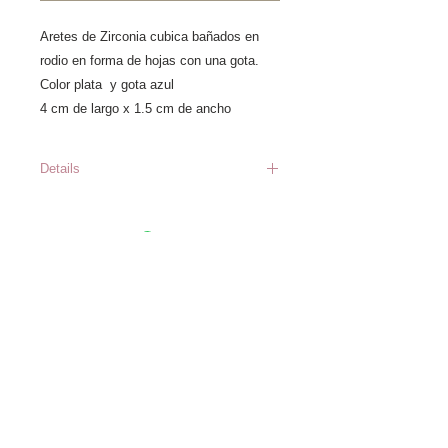
Aretes de Zirconia cubica bañados en
rodio en forma de hojas con una gota.
Color plata y gota azul
4 cm de largo x 1.5 cm de ancho
Details
Precios sujetos a cambio sin
previo aviso *Los inventarios
cambian constantemente, en
caso de que el producto este
Información
Catálogo
agotado al momento de hacer
Nosotros
el pedido a la bodega central
Workshops y
asesorias
se contactara al cliente para
Franquicias
Mayoreo de vestidos
el cambio de modelo o
Políticas de devolución
reembolso. ** Si no se tiene
Pago y envios