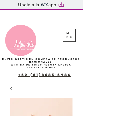
Únete a la
app
Tu Carrito
ME
NU
Envio gratis en compra de productos
Nacionales
arriba de $1500 pesos*
Aplica
restricciones
+52 (81)8685-5986