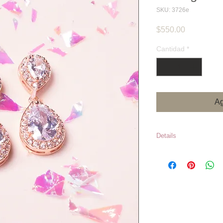
SKU: 3726e
Precio
$550.00
Cantidad
*
Ag
Details
Precios sujetos 
*Los inventario
en caso de que e
momento de hace
central se contac
cambio de model