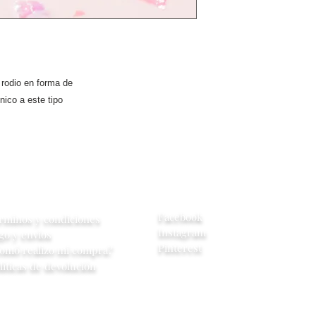
tiene en inventar
entrega es de 4
 rodio en forma de
nico a este tipo
yuda
Redes Sociales
Facebook
rminos y condiciones
Instagram
go y envios
Pinterest
omó realizo mi compra?
líticas de devolución