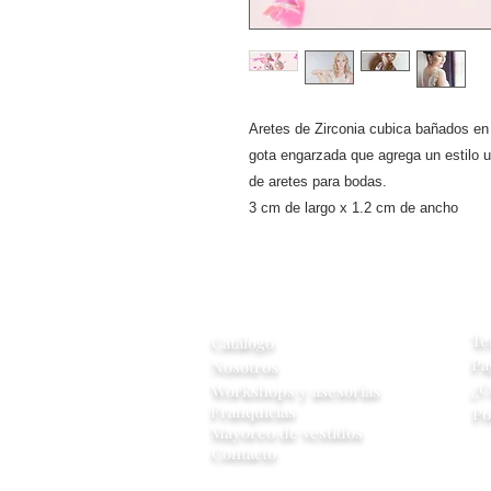
Aretes de Zirconia cubica bañados en
gota engarzada que agrega un estilo u
de aretes para bodas.
3 cm de largo x 1.2 cm de ancho
A
Información
Te
Catálogo
Pa
Nosotros
¿C
Workshops y
asesorias
Franquicias
Po
Mayoreo de vestidos
Contacto